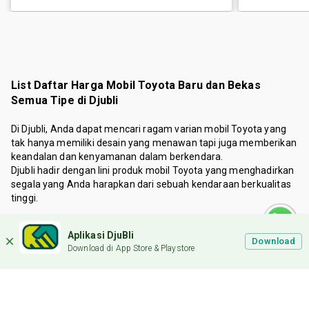
List Daftar Harga Mobil Toyota Baru dan Bekas
Semua Tipe di Djubli
Di Djubli, Anda dapat mencari ragam varian mobil Toyota yang
tak hanya memiliki desain yang menawan tapi juga memberikan
keandalan dan kenyamanan dalam berkendara.
Djubli hadir dengan lini produk mobil Toyota yang menghadirkan
segala yang Anda harapkan dari sebuah kendaraan berkualitas
tinggi.
Mengapa Beli Mobil Baru dan Bekas di Djubli:
Aplikasi DjuBli
Download
Toyota adalah salah satu produsen otomotif yang telah lama
Download di App Store & Playstore
hadir di Indonesia. Toyota terbilang menjadi salah satu merek
paling lengkap yang menghadirkan berbagai varian jenis mobil.
Adapun beberapa jenis model yang dimiliki Toyota hingga kini
diantaranya seperti MPV, Hatchback, Sedan, Pickup Sport hingga