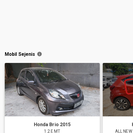
Mobil Sejenis
Honda
Brio
2015
1.2 E MT
ALL NEW 