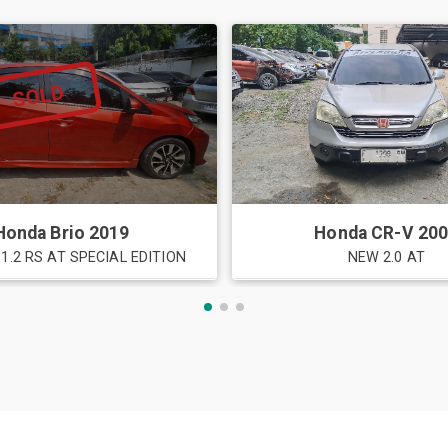
SOLD
Honda
Brio
2019
Honda
CR-V
20
1.2 RS AT SPECIAL EDITION
NEW 2.0 AT
ru dan Bekas Semua Tipe di Djubli