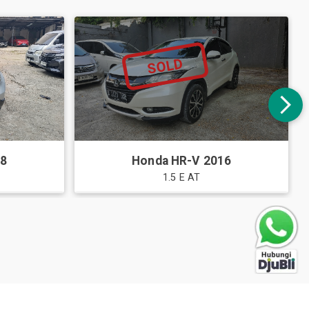
SOLD
08
Honda
HR-V
2016
1.5 E AT