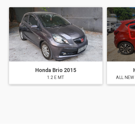
Honda
Brio
2015
1.2 E MT
ALL NEW 
List Daftar Harga Mobil Toyota Ba