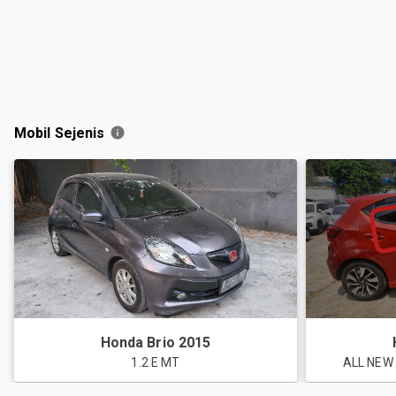
Mobil Sejenis
Honda
Brio
2015
1.2 E MT
ALL NEW 