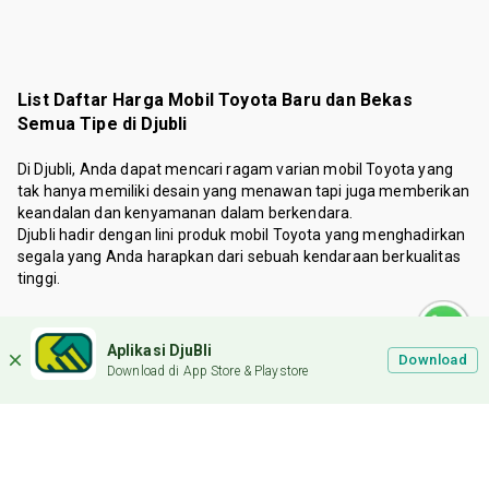
List Daftar Harga Mobil Toyota Baru dan Bekas
Semua Tipe di Djubli
Di Djubli, Anda dapat mencari ragam varian mobil Toyota yang
tak hanya memiliki desain yang menawan tapi juga memberikan
keandalan dan kenyamanan dalam berkendara.
Djubli hadir dengan lini produk mobil Toyota yang menghadirkan
segala yang Anda harapkan dari sebuah kendaraan berkualitas
tinggi.
Mengapa Beli Mobil Baru dan Bekas di Djubli:
Aplikasi DjuBli
Toyota adalah salah satu produsen otomotif yang telah lama
Download
Download di App Store & Playstore
hadir di Indonesia. Toyota terbilang menjadi salah satu merek
paling lengkap yang menghadirkan berbagai varian jenis mobil.
Adapun beberapa jenis model yang dimiliki Toyota hingga kini
diantaranya seperti MPV, Hatchback, Sedan, Pickup Sport hingga
SUV.
Di Djubli, Anda akan menemukan berbagai jenis produk dari