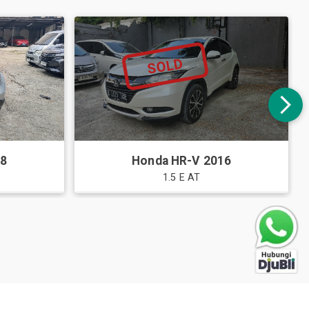
SOLD
08
Honda
HR-V
2016
1.5 E AT