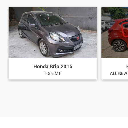
Honda
Brio
2015
1.2 E MT
ALL NEW 
List Daftar Harga Mobil Toyota Ba