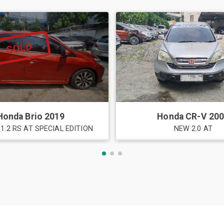
SOLD
Honda
Brio
2019
Honda
CR-V
20
1.2 RS AT SPECIAL EDITION
NEW 2.0 AT
ru dan Bekas Semua Tipe di Djubli