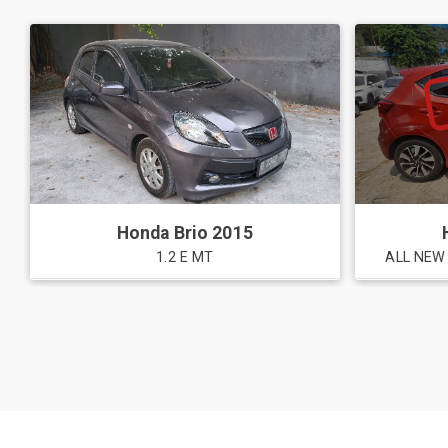
Honda
Brio
2015
1.2 E MT
ALL NEW 
List Daftar Harga Mobil Toyota Ba