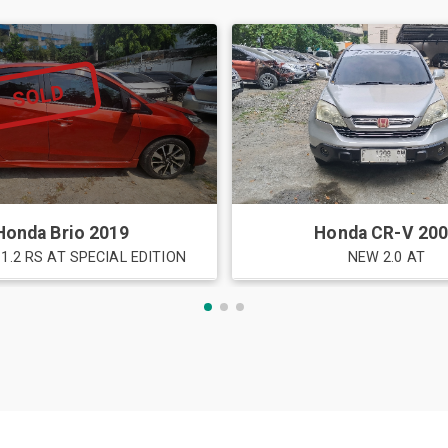
SOLD
Honda
Brio
2019
Honda
CR-V
20
1.2 RS AT SPECIAL EDITION
NEW 2.0 AT
ru dan Bekas Semua Tipe di Djubli